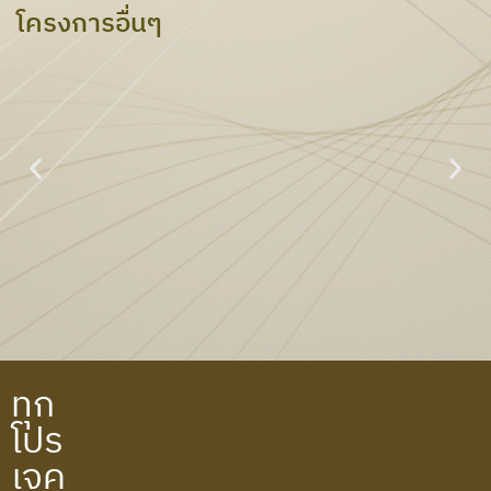
โครงการอื่นๆ
PTT ไพรม์ไฮท์เพอร์ตี้
ทุก
โปร
เจค