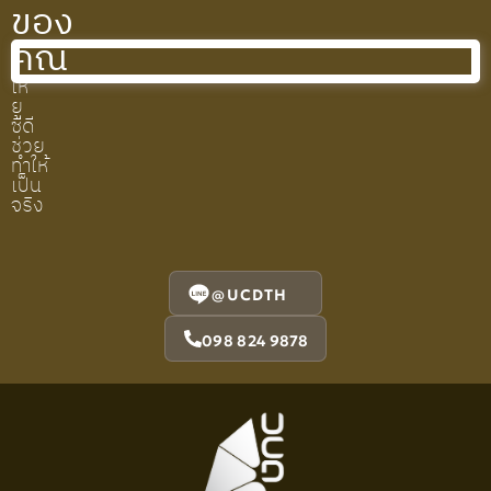
ของ
คุณ
ให้
ยู
ซีดี
ช่วย
ทำให้
เป็น
จริง
@UCDTH
098 824 9878