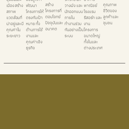
สร้าง
คุณภาพ
เมือง สร้าง
พัฒนา
วางผัง และ
พาณิชย์
โครงการที่
ชีวิตของ
สภาพ
โครงการให้
นักออกแบบ
โรงแรม
ตอบโจทย์
ลูกค้าและ
แวดล้อมที่
ตรงกับเป้า
ภายใน
รีสอร์ท และ
ปัจจุบันและ
ชุมชน
น่าอยู่และมี
หมาย ทั้ง
ทำงานร่วม
งาน
อนาคต
คุณค่าใน
ด้านการใช้
กันอย่างเป็น
โครงการ
ระยะยาว
งานและ
ระบบ
ขนาดใหญ่
คุณค่าเชิง
ทั้งในและ
ธุรกิจ
ต่างประเทศ