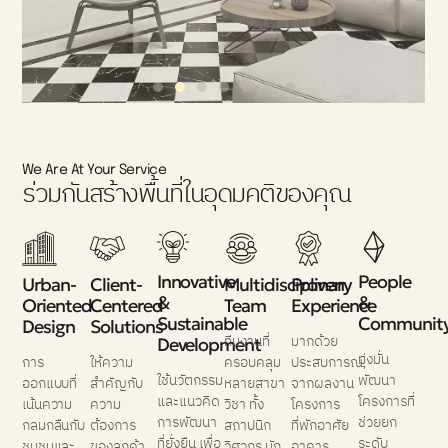
We Are At Your Service
ร่วมกันสร้างพื้นที่ในอุดมคติของคุณ
Innovative
People
Urban-
Client-
Multidisciplinary
Proven
&
&
Oriented
Centered
Team
Experience
Sustainable
Communit
Design
Solutions
ทีมงานที่
มากด้วย
Development
มุ่งมั่น
การ
ให้ความ
ครอบคลุม
ประสบการณ์
ใช้นวัตกรรม
พัฒนา
ออกแบบที่
สำคัญกับ
หลายสาขา
จากผลงาน
และแนวคิด
โครงการที่
เน้นความ
ความ
วิชา ทั้ง
โครงการ
การพัฒนา
ช่วยยก
กลมกลืนกับ
ต้องการ
สถาปนิก
ที่พักอาศัย
ที่ยั่งยืน เพื่อ
ระดับ
ชุมชนและ
ของลูกค้า
วิศวกร นัก
อาคาร