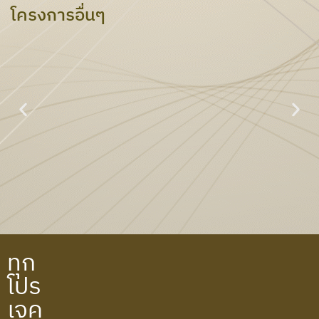
โครงการอื่นๆ
PTT ไพรม์ไฮท์เพอร์ตี้
ทุก
โปร
เจค