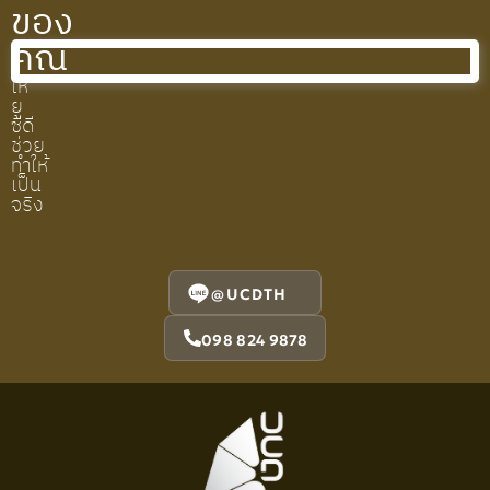
ของ
คุณ
ให้
ยู
ซีดี
ช่วย
ทำให้
เป็น
จริง
@UCDTH
098 824 9878