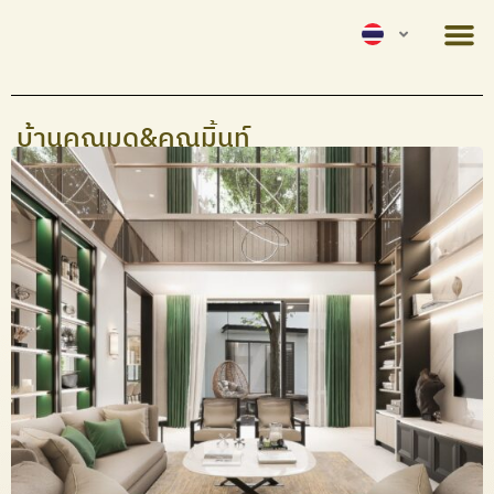
บ้านคุณมด&คุณมิ้นท์