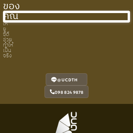
ของ
คุณ
ให้
ยู
ซีดี
ช่วย
ทำให้
เป็น
จริง
@UCDTH
098 824 9878