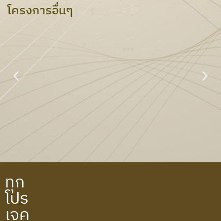
โครงการอื่นๆ
PTT ไพรม์ไฮท์เพอร์ตี้
ทุก
โปร
เจค