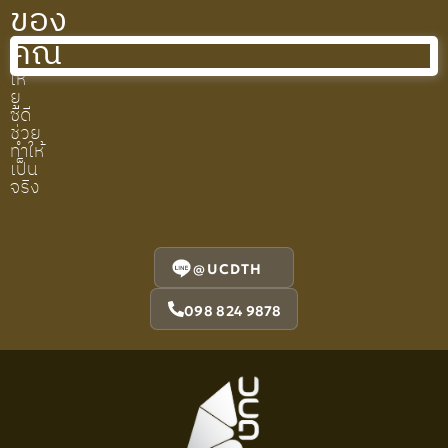
ของ
คุณ
ให้
ยู
ซีดี
ช่วย
ทำให้
เป็น
จริง
@UCDTH
098 824 9878