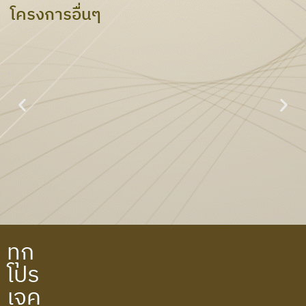
โครงการอื่นๆ
PTT ไพรม์ไฮท์เพอร์ตี้
ทุก
โปร
เจค