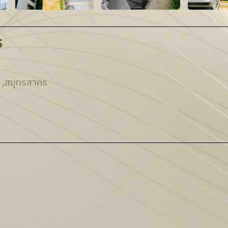
ร
 ,สมุทรสาคร