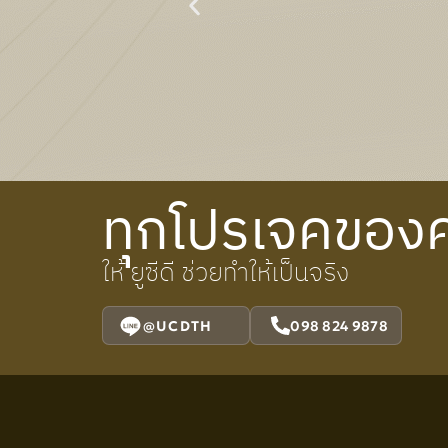
ทุกโปรเจคของ
ให้ ยูซีดี ช่วยทำให้เป็นจริง
@UCDTH
098 824 9878