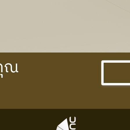
PTT ไพรม์ไฮท์เพอร์ตี้
คุณ