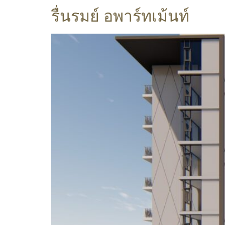
รื่นรมย์ อพาร์ทเม้นท์