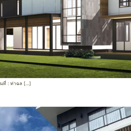
ี่ : ท่าฉล […]